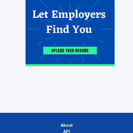
About
API