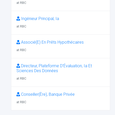
at RBC
Ingénieur Principal, Ia
at RBC
Associé(E) En Prêts Hypothécaires
at RBC
Directeur, Plateforme D’Évaluation, Ia Et
Sciences Des Données
at RBC
Conseiller(Ère), Banque Privée
at RBC