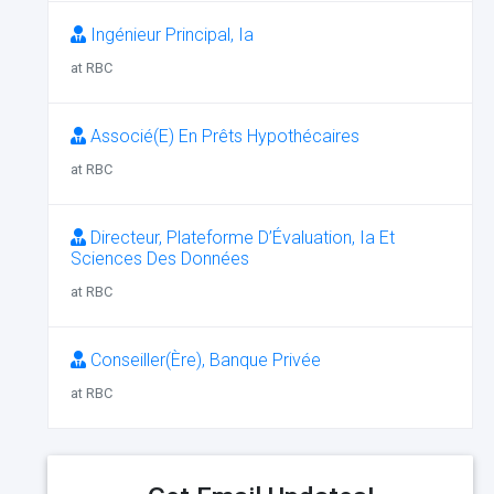
Ingénieur Principal, Ia
at RBC
Associé(E) En Prêts Hypothécaires
at RBC
Directeur, Plateforme D’Évaluation, Ia Et
Sciences Des Données
at RBC
Conseiller(Ère), Banque Privée
at RBC