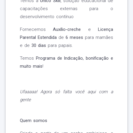
Temos a
Unico Skill
, solução educacional de
capacitações externas para o
desenvolvimento contínuo
Fornecemos
Auxílio-creche
e
Licença
Parental Estendida
de
6 meses
para mamães
e de
30 dias
para papais.
Temos
Programa de Indicação, bonificação e
muito mais
!
Ufaaaaa! Agora só falta você aqui com a
gente
Quem somos