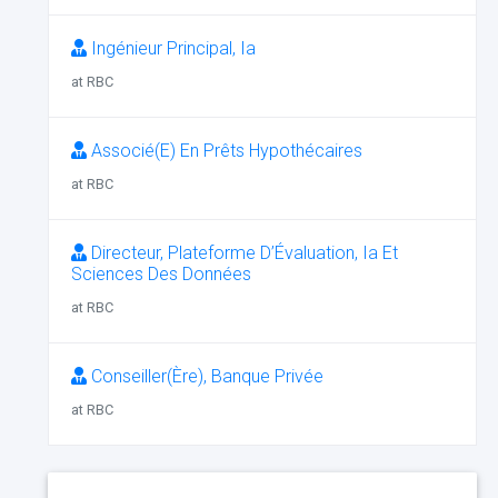
Ingénieur Principal, Ia
at RBC
Associé(E) En Prêts Hypothécaires
at RBC
Directeur, Plateforme D’Évaluation, Ia Et
Sciences Des Données
at RBC
Conseiller(Ère), Banque Privée
at RBC