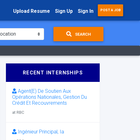
Upload Resume
Sign Up
Sign In
POST A JOB
SEARCH
RECENT INTERNSHIPS
Agent(E) De Soutien Aux
Opérations Nationales, Gestion Du
Crédit Et Recouvrements
at RBC
Ingénieur Principal, Ia