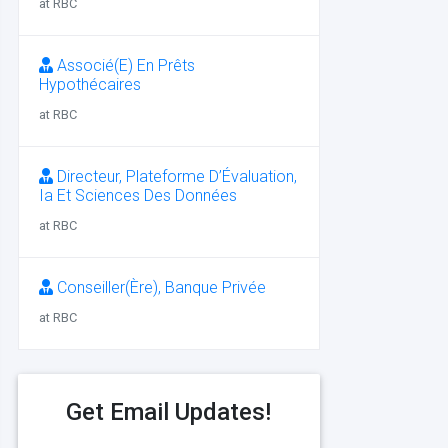
at RBC
Associé(E) En Prêts
Hypothécaires
at RBC
Directeur, Plateforme D’Évaluation,
Ia Et Sciences Des Données
at RBC
Conseiller(Ère), Banque Privée
at RBC
Get Email Updates!