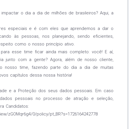
mpactar o dia a dia de milhões de brasileiros? Aqui, a
res especiais e é com eles que aprendemos a dar o
cando às pessoas, nos planejando, sendo eficientes,
espeito como o nosso princípio ativo.
para esse time ficar ainda mais completo: você! E aí,
ória junto com a gente? Agora, além de nosso cliente,
o nosso time, fazendo parte do dia a dia de muitas
os capítulos dessa nossa história!
idade e a Proteção dos seus dados pessoais. Em caso
dados pessoais no processo de atração e seleção,
ra Candidatos:
y-view/zGOMqr6g4/0/policy/pt_BR?s=1726164242778