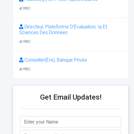
at RBC
Directeur, Plateforme D’Évaluation, Ia Et
Sciences Des Données
at RBC
Conseiller(Ère), Banque Privée
at RBC
Get Email Updates!