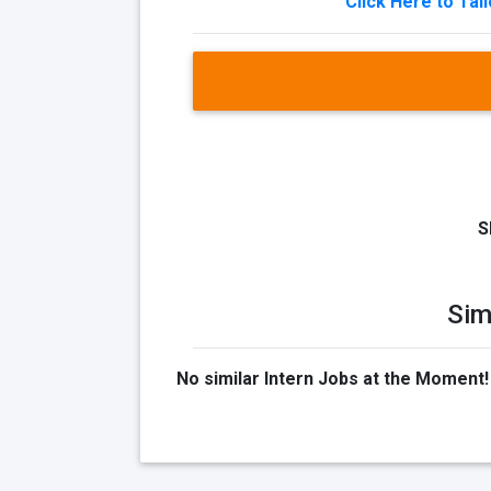
Click Here to Tai
S
Sim
No similar Intern Jobs at the Moment!