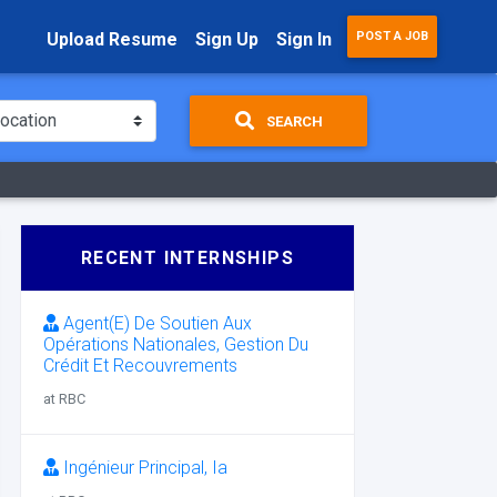
Upload Resume
Sign Up
Sign In
POST A JOB
SEARCH
RECENT INTERNSHIPS
Agent(E) De Soutien Aux
Opérations Nationales, Gestion Du
Crédit Et Recouvrements
at RBC
Ingénieur Principal, Ia