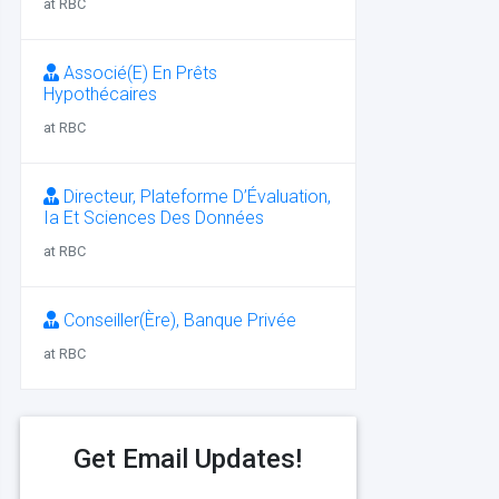
at RBC
Associé(E) En Prêts
Hypothécaires
at RBC
Directeur, Plateforme D’Évaluation,
Ia Et Sciences Des Données
at RBC
Conseiller(Ère), Banque Privée
at RBC
Get Email Updates!