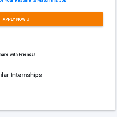
lor Your Resume to Match this Job
APPLY NOW
hare with Friends!
ilar Internships