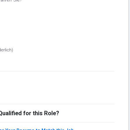
fahren Sie?
erlich)
ualified for this Role?