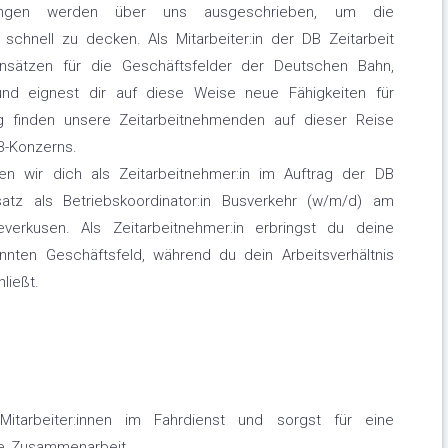
tretungen werden über uns ausgeschrieben, um die
chnell zu decken. Als Mitarbeiter:in der DB Zeitarbeit
 Einsätzen für die Geschäftsfelder der Deutschen Bahn,
und eignest dir auf diese Weise neue Fähigkeiten für
g finden unsere Zeitarbeitnehmenden auf dieser Reise
B-Konzerns.
n wir dich als Zeitarbeitnehmer:in im Auftrag der DB
tz als Betriebskoordinator:in Busverkehr (w/m/d) am
verkusen. Als Zeitarbeitnehmer:in erbringst du deine
annten Geschäftsfeld, während du dein Arbeitsverhältnis
ließt.
tarbeiter:innen im Fahrdienst und sorgst für eine
de Zusammenarbeit