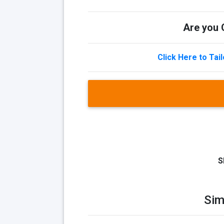
Are you Q
Click Here to Tai
S
Sim