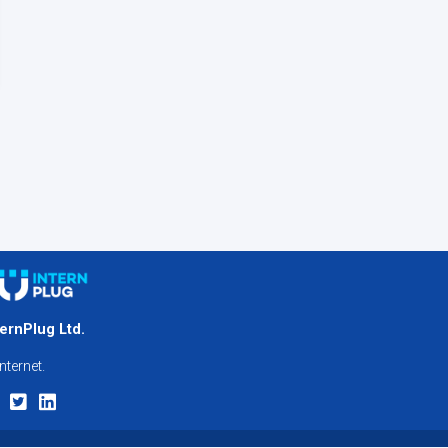
ternPlug Ltd.
nternet.