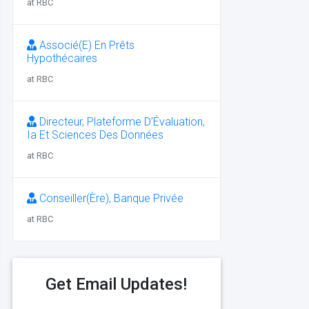
at RBC
Associé(E) En Prêts
Hypothécaires
at RBC
Directeur, Plateforme D’Évaluation,
Ia Et Sciences Des Données
at RBC
Conseiller(Ère), Banque Privée
at RBC
Get Email Updates!