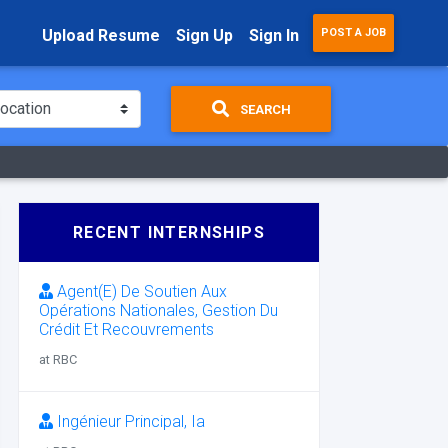
Upload Resume
Sign Up
Sign In
POST A JOB
SEARCH
RECENT INTERNSHIPS
Agent(E) De Soutien Aux
Opérations Nationales, Gestion Du
Crédit Et Recouvrements
at RBC
Ingénieur Principal, Ia