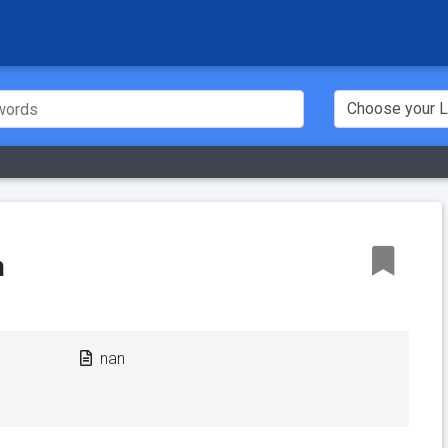
h
nan