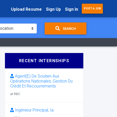
Upload Resume
Sign Up
Sign In
POST A JOB
SEARCH
RECENT INTERNSHIPS
Agent(E) De Soutien Aux
Opérations Nationales, Gestion Du
Crédit Et Recouvrements
at RBC
Ingénieur Principal, Ia