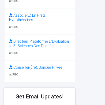
at RBC
Associé(E) En Prêts
Hypothécaires
at RBC
Directeur, Plateforme D’Évaluation,
Ia Et Sciences Des Données
at RBC
Conseiller(Ère), Banque Privée
at RBC
Get Email Updates!