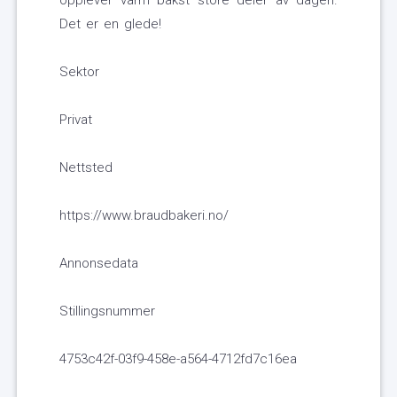
opplever varm bakst store deler av dagen.
Det er en glede!
Sektor
Privat
Nettsted
https://www.braudbakeri.no/
Annonsedata
Stillingsnummer
4753c42f-03f9-458e-a564-4712fd7c16ea