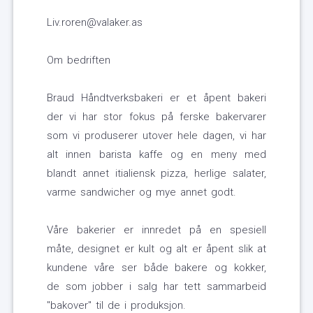
Liv.roren@valaker.as
Om bedriften
Braud Håndtverksbakeri er et åpent bakeri
der vi har stor fokus på ferske bakervarer
som vi produserer utover hele dagen, vi har
alt innen barista kaffe og en meny med
blandt annet itialiensk pizza, herlige salater,
varme sandwicher og mye annet godt.
Våre bakerier er innredet på en spesiell
måte, designet er kult og alt er åpent slik at
kundene våre ser både bakere og kokker,
de som jobber i salg har tett sammarbeid
"bakover" til de i produksjon.