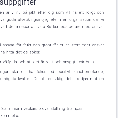
suppgifter
 är vi nu på jakt efter dig som vill ha ett roligt och
ova goda utvecklingsmöjligheter i en organisation där vi
 vad det innebär att vara Butiksmedarbetare med ansvar
nsvar för frukt och grönt får du ta stort eget ansvar
nna hitta det de söker.
är välfyllda och att det är rent och snyggt i vår butik.
legor ska du ha fokus på positivt kundbemötande,
ler högsta kvalitet. Du blir en viktig del i kedjan mot en
å 35 timmar i veckan, provanställning tillämpas.
enskommelse.