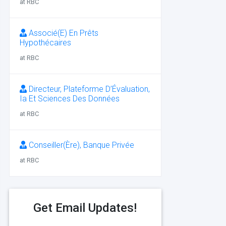
at RBC
Associé(E) En Prêts
Hypothécaires
at RBC
Directeur, Plateforme D’Évaluation,
Ia Et Sciences Des Données
at RBC
Conseiller(Ère), Banque Privée
at RBC
Get Email Updates!