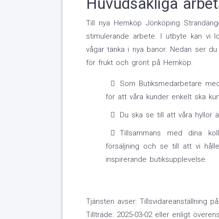
Huvudsakliga arbet
Till nya Hemköp Jönköping Strandängen
stimulerande arbete. I utbyte kan vi l
vågar tänka i nya banor. Nedan ser du
för frukt och grönt på Hemköp:
Som Butiksmedarbetare med a
för att våra kunder enkelt ska ku
Du ska se till att våra hyllor 
Tillsammans med dina kol
försäljning och se till att vi hål
inspirerande butiksupplevelse.
Tjänsten avser: Tillsvidareanställning p
Tillträde: 2025-03-02 eller enligt över