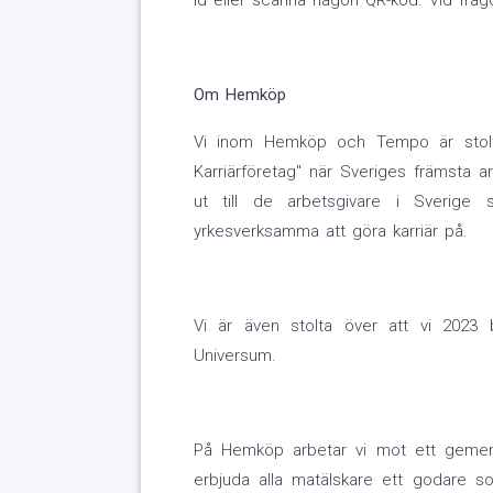
id eller scanna någon QR-kod. Vid frå
Om Hemköp
Vi inom Hemköp och Tempo är stolta 
Karriärföretag" när Sveriges främsta a
ut till de arbetsgivare i Sverige
yrkesverksamma att göra karriär på.
Vi är även stolta över att vi 2023 b
Universum.
På Hemköp arbetar vi mot ett gemen
erbjuda alla matälskare ett godare sor