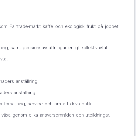
t som Fairtrade-märkt kaffe och ekologisk frukt på jobbet.
tning, samt pensionsavsättningar enligt kollektivavtal.
vtal.
naders anställning.
aders anställning.
 försäljning, service och om att driva butik.
tt växa genom olika ansvarsområden och utbildningar.