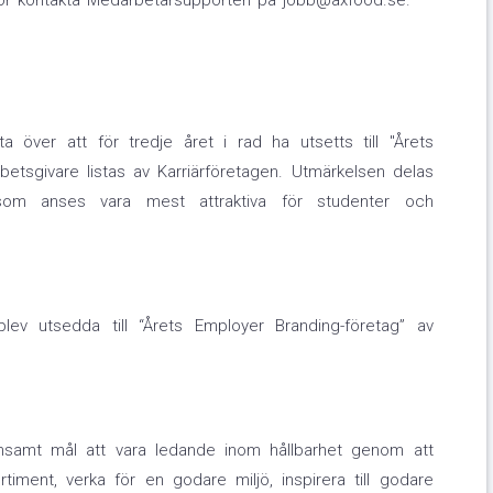
gor kontakta Medarbetarsupporten på jobb@axfood.se.
över att för tredje året i rad ha utsetts till "Årets
rbetsgivare listas av Karriärföretagen. Utmärkelsen delas
 som anses vara mest attraktiva för studenter och
lev utsedda till “Årets Employer Branding-företag” av
samt mål att vara ledande inom hållbarhet genom att
timent, verka för en godare miljö, inspirera till godare