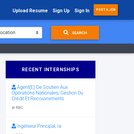
Upload Resume
Sign Up
Sign In
POST A JOB
SEARCH
RECENT INTERNSHIPS
Agent(E) De Soutien Aux
Opérations Nationales, Gestion Du
Crédit Et Recouvrements
at RBC
Ingénieur Principal, Ia