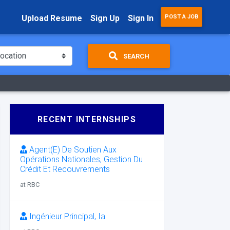
Upload Resume
Sign Up
Sign In
POST A JOB
SEARCH
RECENT INTERNSHIPS
Agent(E) De Soutien Aux
Opérations Nationales, Gestion Du
Crédit Et Recouvrements
at RBC
Ingénieur Principal, Ia