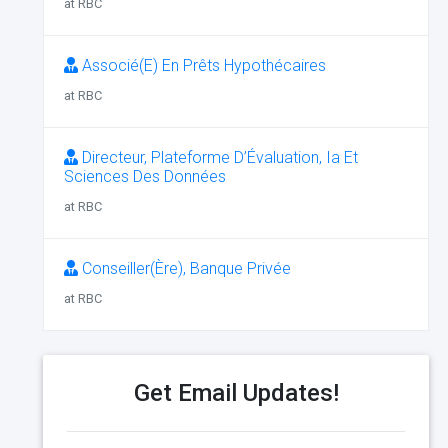
at RBC
Associé(E) En Prêts Hypothécaires
at RBC
Directeur, Plateforme D’Évaluation, Ia Et
Sciences Des Données
at RBC
Conseiller(Ère), Banque Privée
at RBC
Get Email Updates!