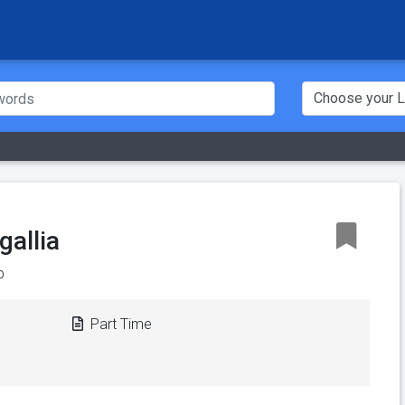
allia
p
Part Time