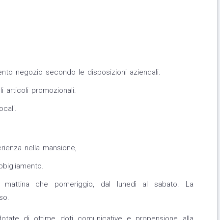
ento negozio secondo le disposizioni aziendali.
 articoli promozionali.
cali.
rienza nella mansione,
bbigliamento.
ia mattina che pomeriggio, dal lunedì al sabato. La
so.
dotate di ottime doti comunicative e propensione alla