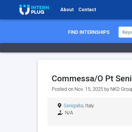
About
Contact
FIND INTERNSHIPS
Commessa/O Pt Senig
Posted on Nov. 15, 2025 by
NKD Grou
Senigallia
, Italy
N/A