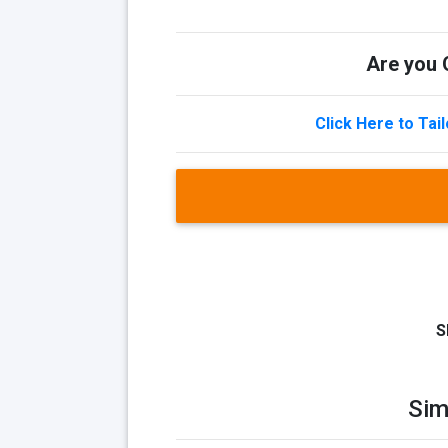
Are you Q
Click Here to Tai
S
Sim