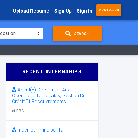
Upload Resume
Sign Up
Sign In
POST A JOB
SEARCH
RECENT INTERNSHIPS
Agent(E) De Soutien Aux
Opérations Nationales, Gestion Du
Crédit Et Recouvrements
at RBC
Ingénieur Principal, Ia