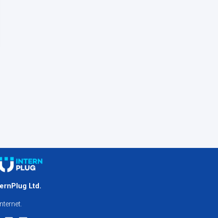
ternPlug Ltd.
nternet.