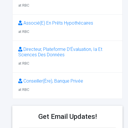
at RBC
Associé(E) En Prêts Hypothécaires
at RBC
Directeur, Plateforme D’Évaluation, Ia Et
Sciences Des Données
at RBC
Conseiller(Ère), Banque Privée
at RBC
Get Email Updates!