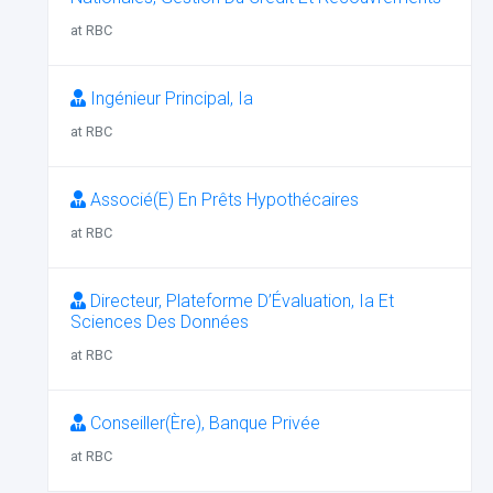
at RBC
Ingénieur Principal, Ia
at RBC
Associé(E) En Prêts Hypothécaires
at RBC
Directeur, Plateforme D’Évaluation, Ia Et
Sciences Des Données
at RBC
Conseiller(Ère), Banque Privée
at RBC