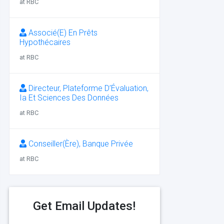
at RBC
Associé(E) En Prêts
Hypothécaires
at RBC
Directeur, Plateforme D’Évaluation,
Ia Et Sciences Des Données
at RBC
Conseiller(Ère), Banque Privée
at RBC
Get Email Updates!