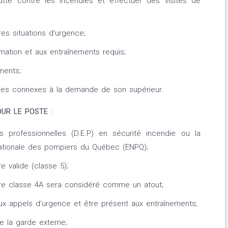
utte contre les incendies et effectuer des visites de
es situations d’urgence;
mation et aux entraînements requis;
ments;
hes connexes à la demande de son supérieur.
UR LE POSTE :
s professionnelles (D.E.P) en sécurité incendie ou la
 nationale des pompiers du Québec (ENPQ);
e valide (classe 5);
re classe 4A sera considéré comme un atout;
ux appels d’urgence et être présent aux entraînements;
e la garde externe;