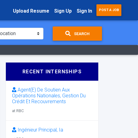
Upload Resume
Sign Up
Sign In
POST A JOB
SEARCH
RECENT INTERNSHIPS
Agent(E) De Soutien Aux
Opérations Nationales, Gestion Du
Crédit Et Recouvrements
at RBC
Ingénieur Principal, Ia