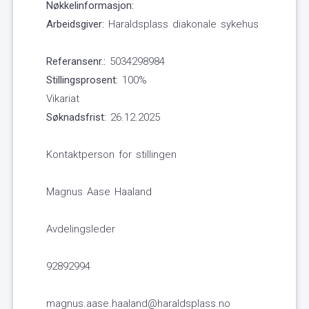
Nøkkelinformasjon:
Arbeidsgiver:
Haraldsplass diakonale sykehus
Referansenr.:
5034298984
Stillingsprosent:
100%
Vikariat
Søknadsfrist:
26.12.2025
Kontaktperson for stillingen
Magnus Aase Haaland
Avdelingsleder
92892994
magnus.aase.haaland@haraldsplass.no