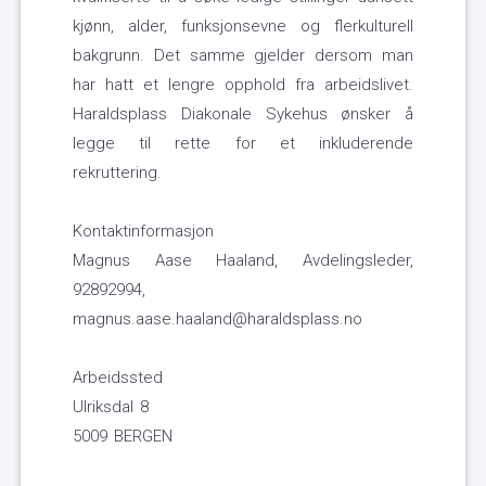
kjønn, alder, funksjonsevne og flerkulturell
bakgrunn. Det samme gjelder dersom man
har hatt et lengre opphold fra arbeidslivet.
Haraldsplass Diakonale Sykehus ønsker å
legge til rette for et inkluderende
rekruttering.
Kontaktinformasjon
Magnus Aase Haaland, Avdelingsleder,
92892994,
magnus.aase.haaland@haraldsplass.no
Arbeidssted
Ulriksdal 8
5009 BERGEN