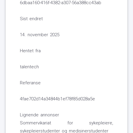
6dbaa160-416f-4382-a307-56a388cc43ab
Sist endret
14. november 2025
Hentet fra
talentech
Referanse
4fae702d14a34844b1ef78f85d028a5e
Lignende annonser
Sommervikariat for sykepleiere,
sykepleierstudenter og medisinerstudenter