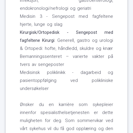
infeksjon, gastroenterologi,
endokronologi/nefrologi og geriatri
Medisin 3 - Sengepost med fagfeltene
hjerte, lunge og slag
Kirurgisk/Ortopedisk - Sengepost med
fagfeltene Kirurgi:
Generell, gastro og urologi
& Ortopedi: hofte, håndledd, skuldre og knær
Bemanningssenteret – varierte vakter på
tvers av sengeposter
Medisinsk poliklinikk - dagarbeid og
pasientoppfølging ved polikliniske
undersøkelser
Ønsker du en karrière som sykepleier
innenfor spesialisthelsetjenesten er dette
muligheten for deg. Som sommervikar ved
vårt sykehus vil du få god opplæring og den