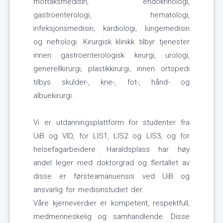
mottaksmedisin, endokrinologi,
gastroenterologi, hematologi,
infeksjonsmedisin, kardiologi, lungemedisin
og nefrologi. Kirurgisk klinikk tilbyr tjenester
innen gastroenterologisk kirurgi, urologi,
generellkirurgi, plastikkirurgi, innen ortopedi
tilbys skulder-, kne-, fot-, hånd- og
albuekirurgi.
Vi er utdanningsplattform for studenter fra
UiB og VID, for LIS1, LIS2 og LIS3, og for
helsefagarbeidere. Haraldsplass har høy
andel leger med doktorgrad og flertallet av
disse er førsteamanuensis ved UiB og
ansvarlig for medisinstudiet der.
Våre kjerneverdier er kompetent, respektfull,
medmenneskelig og samhandlende. Disse