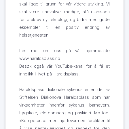
skal ligge til grunn for vår videre utvikling. Vi
skal være innovative, modige, stå i spissen
for bruk av ny teknologi, og bidra med gode
eksempler til en positiv endring av
helsetjenesten.
Les mer om oss på vår hjemmeside
www.haraldsplass.no
Besøk også vår YouTube-kanal for å få et
innblikk i livet på Haraldsplass.
Haraldsplass diakonale sykehus er en del av
Stiftelsen Diakonova Haraldsplass som har
virksomheter innenfor sykehus, barnevern,
høgskole, eldreomsorg og psykiatri. Mottoet
«Kompetanse med hjertevarme» forplikter til
å vise nestekjærlighet og respekt for den