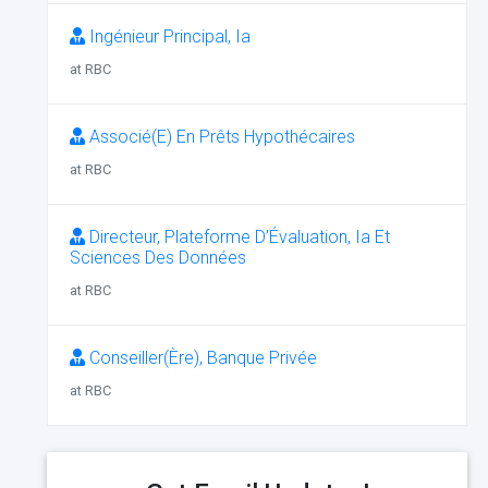
Ingénieur Principal, Ia
at RBC
Associé(E) En Prêts Hypothécaires
at RBC
Directeur, Plateforme D’Évaluation, Ia Et
Sciences Des Données
at RBC
Conseiller(Ère), Banque Privée
at RBC