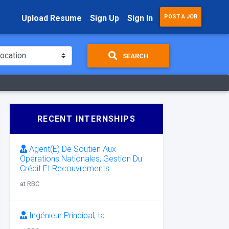
Upload Resume
Sign Up
Sign In
POST A JOB
SEARCH
RECENT INTERNSHIPS
Agent(E) De Soutien Aux
Opérations Nationales, Gestion Du
Crédit Et Recouvrements
at RBC
Ingénieur Principal, Ia