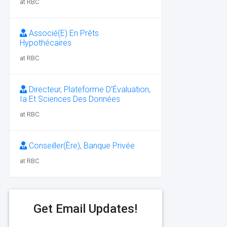
at RBC
Associé(E) En Prêts
Hypothécaires
at RBC
Directeur, Plateforme D’Évaluation,
Ia Et Sciences Des Données
at RBC
Conseiller(Ère), Banque Privée
at RBC
Get Email Updates!