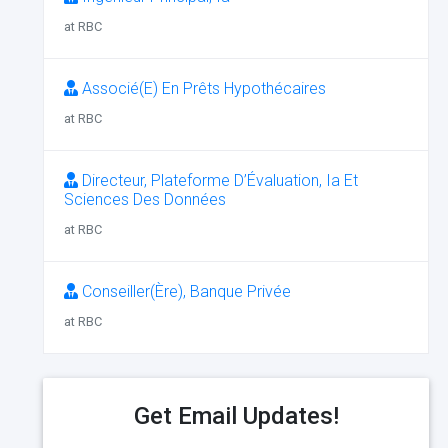
at RBC
Associé(E) En Prêts Hypothécaires
at RBC
Directeur, Plateforme D’Évaluation, Ia Et
Sciences Des Données
at RBC
Conseiller(Ère), Banque Privée
at RBC
Get Email Updates!