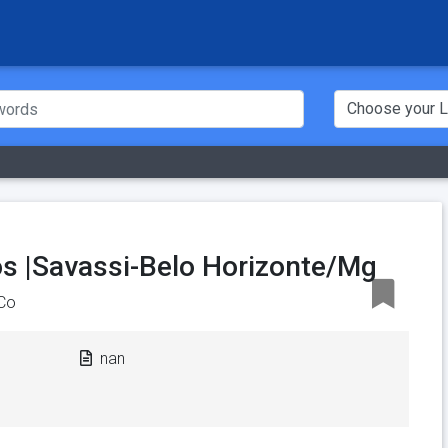
os |Savassi-Belo Horizonte/Mg
Co
nan