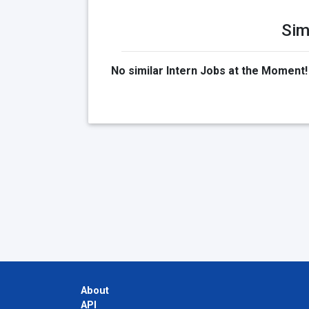
Sim
No similar Intern Jobs at the Moment!
About
API