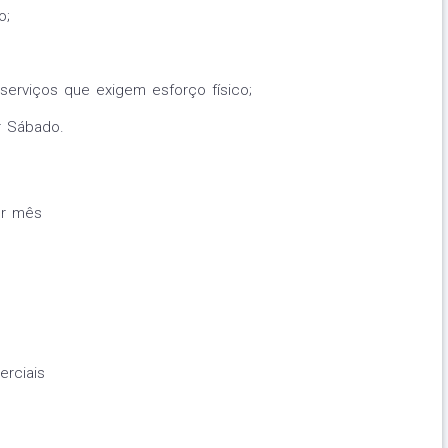
o;
serviços que exigem esforço físico;
ar Sábado.
or mês
rciais