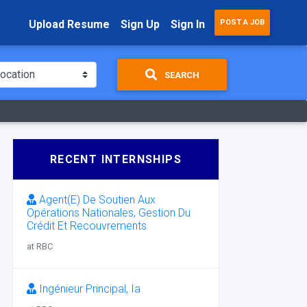
Upload Resume
Sign Up
Sign In
POST A JOB
SEARCH
RECENT INTERNSHIPS
Agent(E) De Soutien Aux
Opérations Nationales, Gestion Du
Crédit Et Recouvrements
at RBC
Ingénieur Principal, Ia