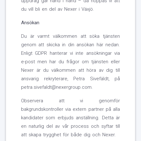
uppdrag går hand i hand – då hoppas vi att
du vill bli en del av Nexer i Växjö.
Ansökan
Du är varmt välkommen att söka tjänsten
genom att skicka in din ansökan här nedan.
Enligt GDPR hanterar vi inte ansökningar via
e-post men har du frågor om tjänsten eller
Nexer är du välkommen att höra av dig till
ansvarig rekryterare, Petra Sivefäldt, på
petra.sivefaldt@nexergroup.com.
Observera att vi genomför
bakgrundskontroller via extern partner på alla
kandidater som erbjuds anställning. Detta är
en naturlig del av vår process och syftar till
att skapa trygghet för både dig och Nexer.