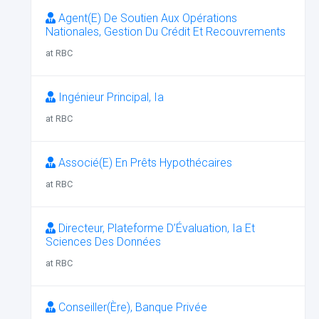
Agent(E) De Soutien Aux Opérations
Nationales, Gestion Du Crédit Et Recouvrements
at RBC
Ingénieur Principal, Ia
at RBC
Associé(E) En Prêts Hypothécaires
at RBC
Directeur, Plateforme D’Évaluation, Ia Et
Sciences Des Données
at RBC
Conseiller(Ère), Banque Privée