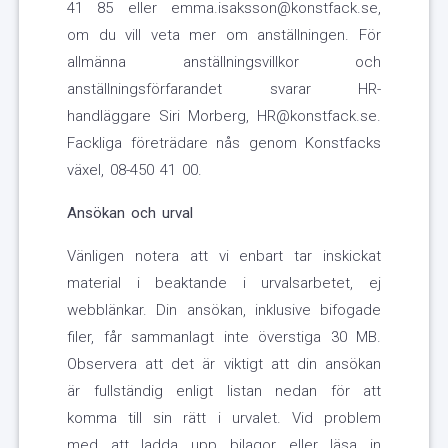
41 85 eller emma.isaksson@konstfack.se,
om du vill veta mer om anställningen. För
allmänna anställningsvillkor och
anställningsförfarandet svarar HR-
handläggare Siri Morberg, HR@konstfack.se.
Fackliga företrädare nås genom Konstfacks
växel, 08-450 41 00.
Ansökan och urval
Vänligen notera att vi enbart tar inskickat
material i beaktande i urvalsarbetet, ej
webblänkar. Din ansökan, inklusive bifogade
filer, får sammanlagt inte överstiga 30 MB.
Observera att det är viktigt att din ansökan
är fullständig enligt listan nedan för att
komma till sin rätt i urvalet. Vid problem
med att ladda upp bilagor eller läsa in