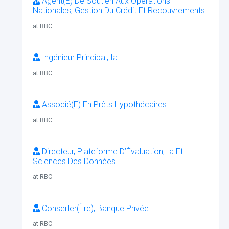
Agent(E) De Soutien Aux Opérations
Nationales, Gestion Du Crédit Et Recouvrements
at RBC
Ingénieur Principal, Ia
at RBC
Associé(E) En Prêts Hypothécaires
at RBC
Directeur, Plateforme D’Évaluation, Ia Et
Sciences Des Données
at RBC
Conseiller(Ère), Banque Privée
at RBC