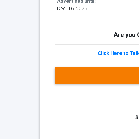
Advertised until:
Dec. 16, 2025
Are you Q
Click Here to Tai
S