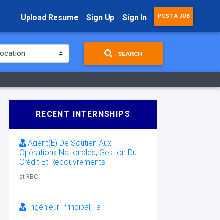
Upload Resume
Sign Up
Sign In
POST A JOB
SEARCH
RECENT INTERNSHIPS
Agent(E) De Soutien Aux
Opérations Nationales, Gestion Du
Crédit Et Recouvrements
at RBC
Ingénieur Principal, Ia