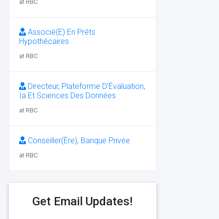
at RBC
Associé(E) En Prêts
Hypothécaires
at RBC
Directeur, Plateforme D’Évaluation,
Ia Et Sciences Des Données
at RBC
Conseiller(Ère), Banque Privée
at RBC
Get Email Updates!