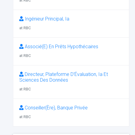
at RBC
Ingénieur Principal, Ia
at RBC
Associé(E) En Prêts Hypothécaires
at RBC
Directeur, Plateforme D’Évaluation, Ia Et
Sciences Des Données
at RBC
Conseiller(Ère), Banque Privée
at RBC