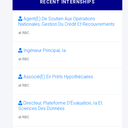
RECENT INTERNSHIPS
Agent(E) De Soutien Aux Opérations
Nationales, Gestion Du Crédit Et Recouvrements
at RBC
Ingénieur Principal, Ia
at RBC
Associé(E) En Prêts Hypothécaires
at RBC
Directeur, Plateforme D’Évaluation, Ia Et
Sciences Des Données
at RBC