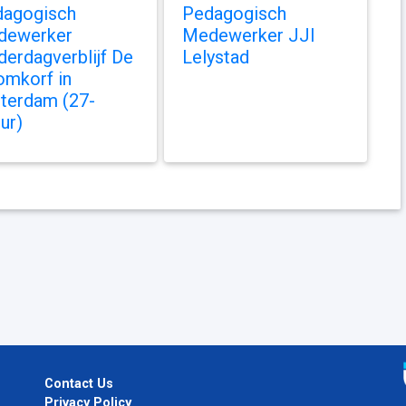
dagogisch
Pedagogisch
dewerker
Medewerker JJI
derdagverblijf De
Lelystad
mkorf in
terdam (27-
ur)
Contact Us
Privacy Policy