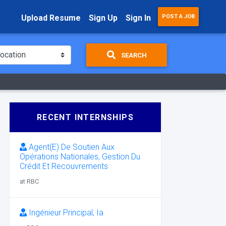
Upload Resume
Sign Up
Sign In
POST A JOB
SEARCH
RECENT INTERNSHIPS
Agent(E) De Soutien Aux
Opérations Nationales, Gestion Du
Crédit Et Recouvrements
at RBC
Ingénieur Principal, Ia