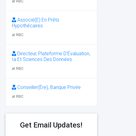
at RBC
Associé(E) En Prêts
Hypothécaires
at RBC
Directeur, Plateforme D’Évaluation,
Ia Et Sciences Des Données
at RBC
Conseiller(Ère), Banque Privée
at RBC
Get Email Updates!