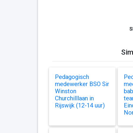
S
Sim
Pedagogisch
Pe
medewerker BSO Sir
med
Winston
bab
Churchilllaan in
tea
Rijswijk (12-14 uur)
Ein
Nor