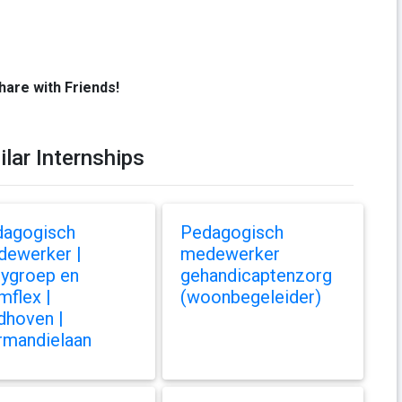
hare with Friends!
ilar Internships
dagogisch
Pedagogisch
ewerker |
medewerker
ygroep en
gehandicaptenzorg
mflex |
(woonbegeleider)
dhoven |
mandielaan