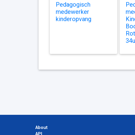
Pedagogisch
Pe
medewerker
me
kinderopvang
Kin
Boo
Rot
34u
About
API