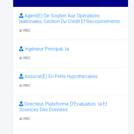
Agent(E) De Soutien Aux Opérations
Nationales, Gestion Du Crédit Et Recouvrements
at RBC
Ingénieur Principal, Ia
at RBC
Associé(E) En Prêts Hypothécaires
at RBC
Directeur, Plateforme D’Évaluation, Ia Et
Sciences Des Données
at RBC