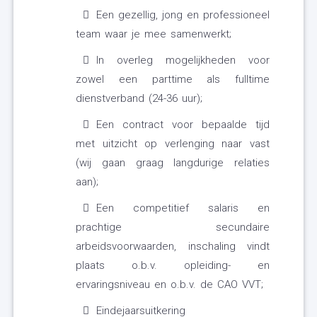
Een gezellig, jong en professioneel
team waar je mee samenwerkt;
In overleg mogelijkheden voor
zowel een parttime als fulltime
dienstverband (24-36 uur);
Een contract voor bepaalde tijd
met uitzicht op verlenging naar vast
(wij gaan graag langdurige relaties
aan);
Een competitief salaris en
prachtige secundaire
arbeidsvoorwaarden, inschaling vindt
plaats o.b.v. opleiding- en
ervaringsniveau en o.b.v. de CAO VVT;
Eindejaarsuitkering