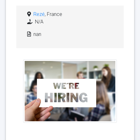
Rezé
, France
N/A
nan