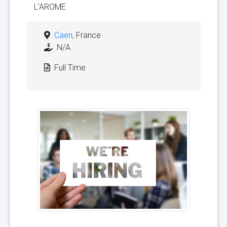
L'AROME
Caen
, France
N/A
Full Time