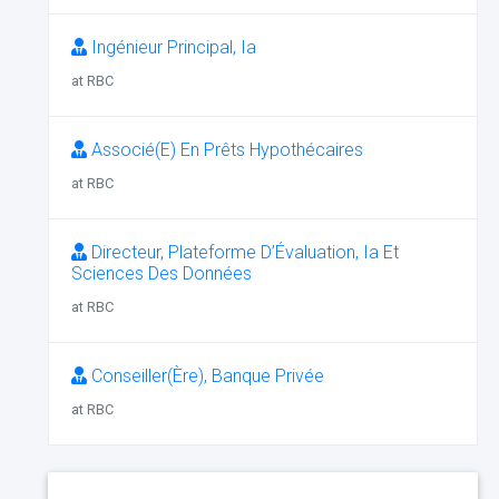
Ingénieur Principal, Ia
at RBC
Associé(E) En Prêts Hypothécaires
at RBC
Directeur, Plateforme D’Évaluation, Ia Et
Sciences Des Données
at RBC
Conseiller(Ère), Banque Privée
at RBC