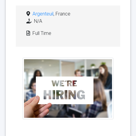
Argenteuil
, France
N/A
Full Time