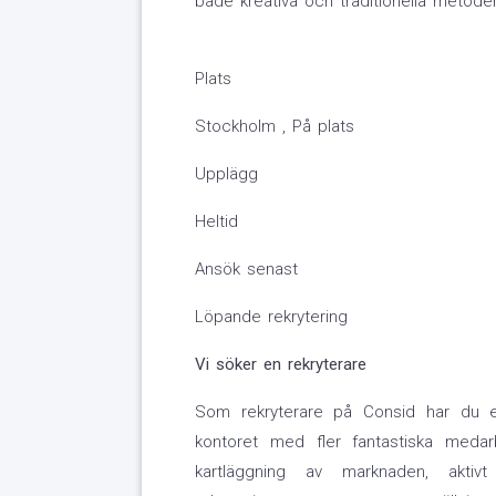
både kreativa och traditionella metode
Plats
Stockholm , På plats
Upplägg
Heltid
Ansök senast
Löpande rekrytering
Vi söker en rekryterare
Som rekryterare på Consid har du ett
kontoret med fler fantastiska medar
kartläggning av marknaden, aktivt