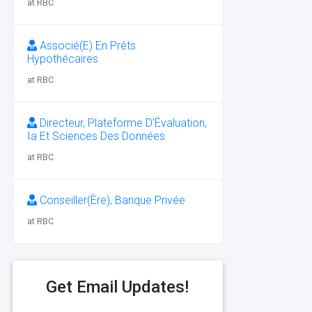
at RBC
Associé(E) En Prêts
Hypothécaires
at RBC
Directeur, Plateforme D’Évaluation,
Ia Et Sciences Des Données
at RBC
Conseiller(Ère), Banque Privée
at RBC
Get Email Updates!