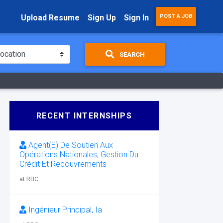
Upload Resume
Sign Up
Sign In
POST A JOB
SEARCH
RECENT INTERNSHIPS
Agent(E) De Soutien Aux
Opérations Nationales, Gestion Du
Crédit Et Recouvrements
at RBC
Ingénieur Principal, Ia