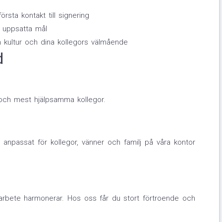
örsta kontakt till signering
t uppsatta mål
 kultur och dina kollegors välmående
d
e och mest hjälpsamma kollegor.
r anpassat för kollegor, vänner och familj på våra kontor
ch arbete harmonerar. Hos oss får du stort förtroende och