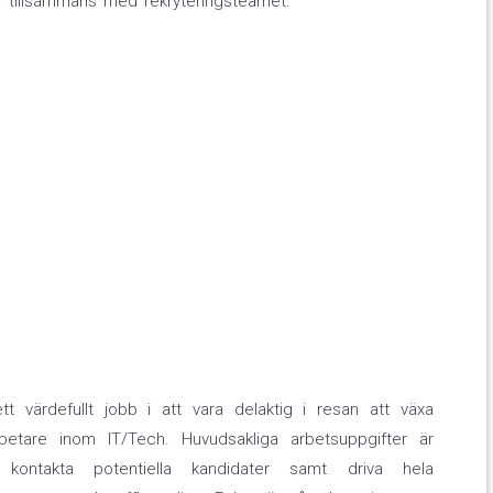
r tillsammans med rekryteringsteamet.
 värdefullt jobb i att vara delaktig i resan att växa
betare inom IT/Tech. Huvudsakliga arbetsuppgifter är
 kontakta potentiella kandidater samt driva hela