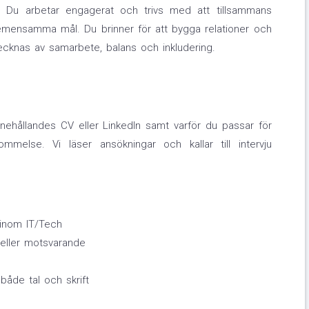
 Du arbetar engagerat och trivs med att tillsammans
ensamma mål. Du brinner för att bygga relationer och
tecknas av samarbete, balans och inkludering.
ehållandes CV eller LinkedIn samt varför du passar för
kommelse. Vi läser ansökningar och kallar till intervju
t inom IT/Tech
eller motsvarande
åde tal och skrift