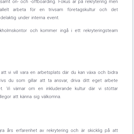
 samt on- och -offboarding. Fokus är på rekrytering men
allelt arbeta för en trivsam företagskultur och det
elaktig under interna event.
ckholmskontor och kommer ingå i ett rekryteringsteam
att vi vill vara en arbetsplats där du kan växa och bidra
ivs du som gillar att ta ansvar, driva ditt eget arbete
t. Vi värnar om en inkluderande kultur där vi stöttar
llegor att känna sig välkomna.
gra års erfarenhet av rekrytering och är skicklig på att