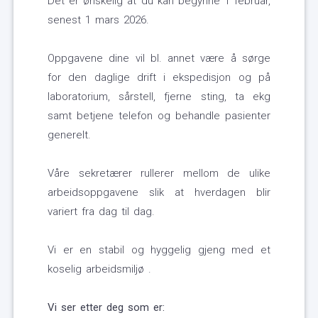
Det er ønskelig at du kan begynne 1 februar,
senest 1 mars 2026.
Oppgavene dine vil bl. annet være å sørge
for den daglige drift i ekspedisjon og på
laboratorium, sårstell, fjerne sting, ta ekg
samt betjene telefon og behandle pasienter
generelt.
Våre sekretærer rullerer mellom de ulike
arbeidsoppgavene slik at hverdagen blir
variert fra dag til dag.
Vi er en stabil og hyggelig gjeng med et
koselig arbeidsmiljø .
Vi ser etter deg som er: