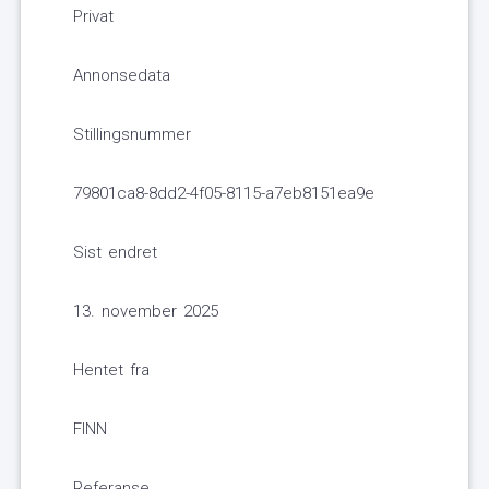
Privat
Annonsedata
Stillingsnummer
79801ca8-8dd2-4f05-8115-a7eb8151ea9e
Sist endret
13. november 2025
Hentet fra
FINN
Referanse