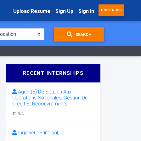
Upload Resume
Sign Up
Sign In
POST A JOB
SEARCH
RECENT INTERNSHIPS
Agent(E) De Soutien Aux
Opérations Nationales, Gestion Du
Crédit Et Recouvrements
at RBC
Ingénieur Principal, Ia