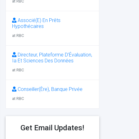
at RBC
Associé(E) En Prêts
Hypothécaires
at RBC
Directeur, Plateforme D’Évaluation,
Ia Et Sciences Des Données
at RBC
Conseiller(Ère), Banque Privée
at RBC
Get Email Updates!