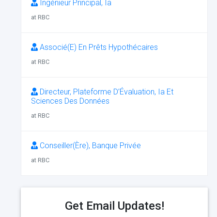
Ingénieur Principal, Ia
at RBC
Associé(E) En Prêts Hypothécaires
at RBC
Directeur, Plateforme D’Évaluation, Ia Et
Sciences Des Données
at RBC
Conseiller(Ère), Banque Privée
at RBC
Get Email Updates!