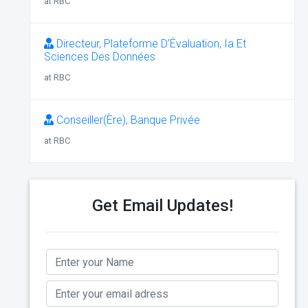
at RBC
Directeur, Plateforme D’Évaluation, Ia Et
Sciences Des Données
at RBC
Conseiller(Ère), Banque Privée
at RBC
Get Email Updates!