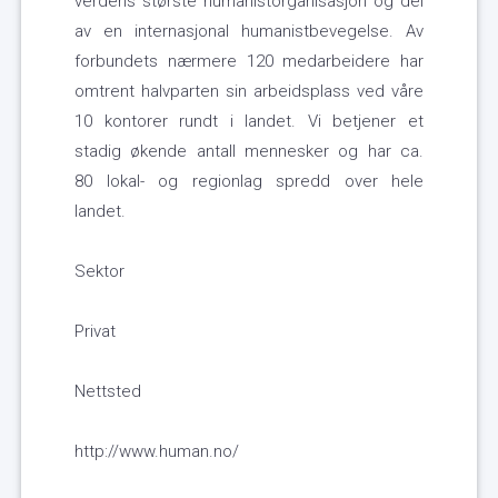
verdens største humanistorganisasjon og del
av en internasjonal humanistbevegelse. Av
forbundets nærmere 120 medarbeidere har
omtrent halvparten sin arbeidsplass ved våre
10 kontorer rundt i landet. Vi betjener et
stadig økende antall mennesker og har ca.
80 lokal- og regionlag spredd over hele
landet.
Sektor
Privat
Nettsted
http://www.human.no/