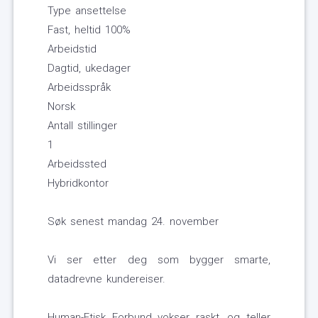
Type ansettelse
Fast, heltid 100%
Arbeidstid
Dagtid, ukedager
Arbeidsspråk
Norsk
Antall stillinger
1
Arbeidssted
Hybridkontor
Søk senest mandag 24. november
Vi ser etter deg som bygger smarte,
datadrevne kundereiser.
Human-Etisk Forbund vokser raskt, og teller