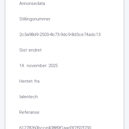
Annonsedata
Stillingsnummer
2c3a98d9-2503-4b73-9dc9-8d3ce74adc13
Sist endret
14. november 2025
Hentet fra
talentech
Referanse
61278260bcce40889f1aad3f7f97f230