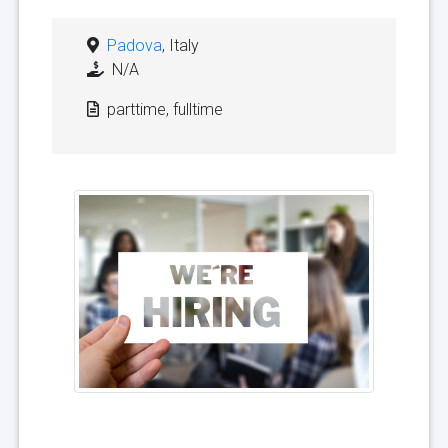
Padova
, Italy
N/A
parttime, fulltime