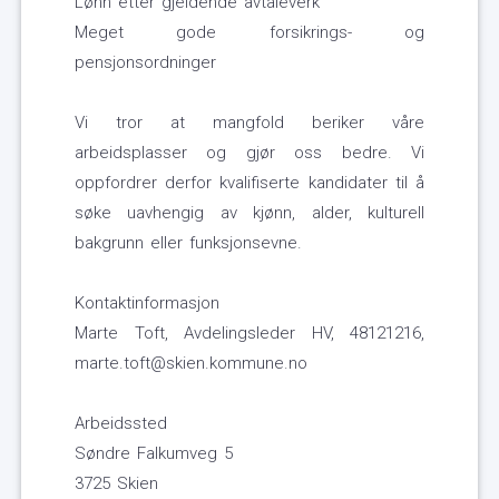
Lønn etter gjeldende avtaleverk
Meget gode forsikrings- og
pensjonsordninger
Vi tror at mangfold beriker våre
arbeidsplasser og gjør oss bedre. Vi
oppfordrer derfor kvalifiserte kandidater til å
søke uavhengig av kjønn, alder, kulturell
bakgrunn eller funksjonsevne.
Kontaktinformasjon
Marte Toft, Avdelingsleder HV, 48121216,
marte.toft@skien.kommune.no
Arbeidssted
Søndre Falkumveg 5
3725 Skien