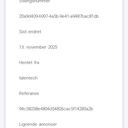
Stillingsnummer
20a9d409-6997-4a5b-9e41-a9487bac81db
Sist endret
13. november 2025
Hentet fra
talentech
Referanse
94c38238e4804d54826cac5f14283a2b
Lignende annonser