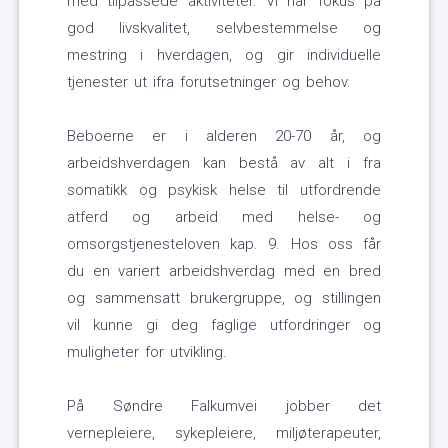
med tilpassede aktiviteter. Vi har fokus på
god livskvalitet, selvbestemmelse og
mestring i hverdagen, og gir individuelle
tjenester ut ifra forutsetninger og behov.
Beboerne er i alderen 20-70 år, og
arbeidshverdagen kan bestå av alt i fra
somatikk og psykisk helse til utfordrende
atferd og arbeid med helse- og
omsorgstjenesteloven kap. 9. Hos oss får
du en variert arbeidshverdag med en bred
og sammensatt brukergruppe, og stillingen
vil kunne gi deg faglige utfordringer og
muligheter for utvikling.
På Søndre Falkumvei jobber det
vernepleiere, sykepleiere, miljøterapeuter,