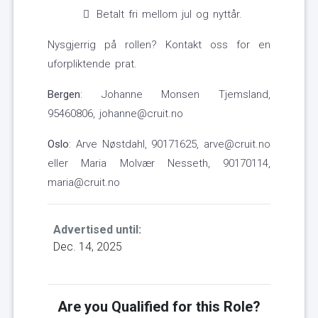
Betalt fri mellom jul og nyttår.
Nysgjerrig på rollen? Kontakt oss for en
uforpliktende prat.
Bergen
: Johanne Monsen Tjemsland,
95460806, johanne@cruit.no
Oslo
: Arve Nøstdahl, 90171625, arve@cruit.no
eller Maria Molvær Nesseth, 90170114,
maria@cruit.no
Advertised until:
Dec. 14, 2025
Are you Qualified for this Role?