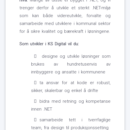
nivå.
Mange av disse er bygget i .NET, og vi
trenger derfor å utvikle et sterkt .NET-miljø
som kan både videreutvikle, forvalte og
samarbeide med utviklere i kommunal sektor
for å sikre kvalitet og bærekraft i løsningene.
Som utvikler i KS Digital vil du:
designe og utvikle løsninger som
brukes av hundretusenvis av
innbyggere og ansatte i kommunene
ta ansvar for at kode er robust,
sikker, skalerbar og enkel å drifte
bidra med retning og kompetanse
innen .NET
samarbeide tett i tverrfaglige
team, fra design til produksjonssetting