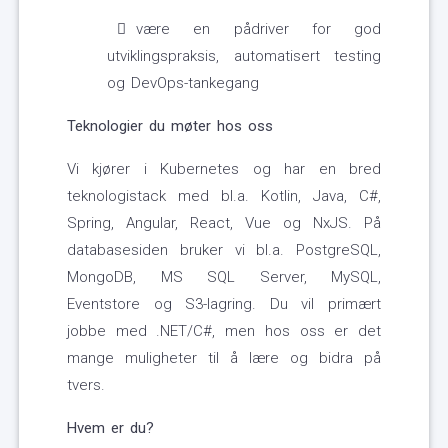
være en pådriver for god
utviklingspraksis, automatisert testing
og DevOps-tankegang
Teknologier du møter hos oss
Vi kjører i Kubernetes og har en bred
teknologistack med bl.a. Kotlin, Java, C#,
Spring, Angular, React, Vue og NxJS. På
databasesiden bruker vi bl.a. PostgreSQL,
MongoDB, MS SQL Server, MySQL,
Eventstore og S3-lagring. Du vil primært
jobbe med .NET/C#, men hos oss er det
mange muligheter til å lære og bidra på
tvers.
Hvem er du?