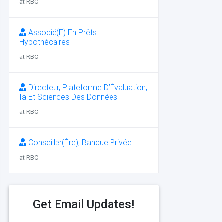
at RBC
Associé(E) En Prêts
Hypothécaires
at RBC
Directeur, Plateforme D’Évaluation,
Ia Et Sciences Des Données
at RBC
Conseiller(Ère), Banque Privée
at RBC
Get Email Updates!