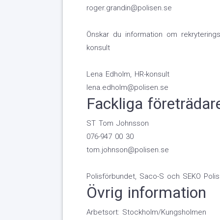
roger.grandin@polisen.se
Önskar du information om rekryterin
konsult
Lena Edholm, HR-konsult
lena.edholm@polisen.se
Fackliga företrädar
ST Tom Johnsson
076-947 00 30
tom.johnson@polisen.se
Polisförbundet, Saco-S och SEKO Polis
Övrig information
Arbetsort: Stockholm/Kungsholmen