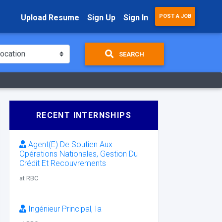
Upload Resume
Sign Up
Sign In
POST A JOB
SEARCH
RECENT INTERNSHIPS
Agent(E) De Soutien Aux
Opérations Nationales, Gestion Du
Crédit Et Recouvrements
at RBC
Ingénieur Principal, Ia