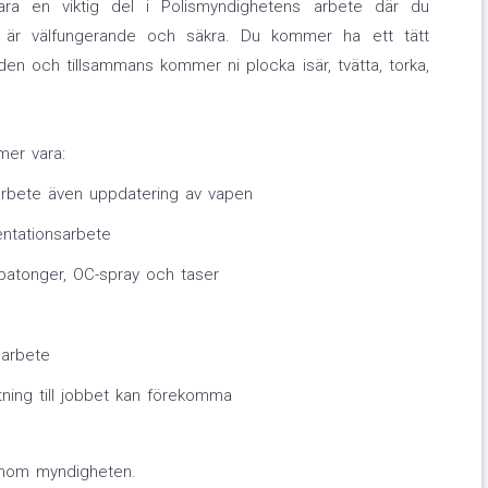
vara en viktig del i Polismyndighetens arbete där du
s är välfungerande och säkra. Du kommer ha ett tätt
en och tillsammans kommer ni plocka isär, tvätta, torka,
mer vara:
arbete även uppdatering av vapen
ntationsarbete
batonger, OC-spray och taser
sarbete
tning till jobbet kan förekomma
inom myndigheten.