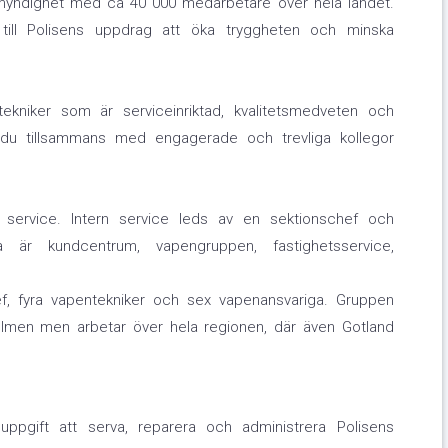
 myndighet med ca 40 000 medarbetare över hela landet.
till Polisens uppdrag att öka tryggheten och minska
ekniker som är serviceinriktad, kvalitetsmedveten och
du tillsammans med engagerade och trevliga kollegor
n service. Intern service leds av en sektionschef och
är kundcentrum, vapengruppen, fastighetsservice,
, fyra vapentekniker och sex vapenansvariga. Gruppen
olmen men arbetar över hela regionen, där även Gotland
ppgift att serva, reparera och administrera Polisens