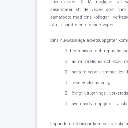
tjänstevapen. Du får möjlighet att 
säkerställer att de vapen som finn
samarbete med dina kollegor i verkstad
olja in samt montera ihop vapen.
Dina huvudsakliga arbetsuppgifter kom
besiktnings- och reparations
administrations- och dokume
hantera vapen, ammunition, 
reservdelshantering
övrigt utrustnings-, verkstad
även andra uppgifter i anslu
Löpande utbildningar kommer att ske 