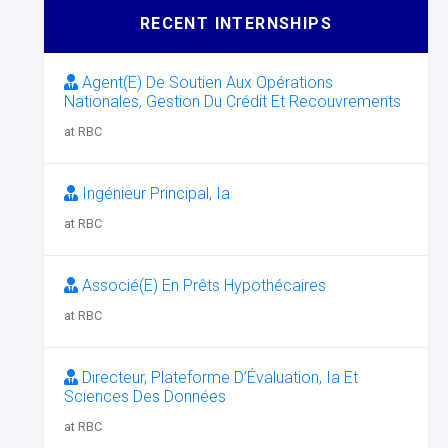
RECENT INTERNSHIPS
Agent(E) De Soutien Aux Opérations
Nationales, Gestion Du Crédit Et Recouvrements
at RBC
Ingénieur Principal, Ia
at RBC
Associé(E) En Prêts Hypothécaires
at RBC
Directeur, Plateforme D’Évaluation, Ia Et
Sciences Des Données
at RBC