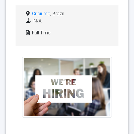
Criciúma
, Brazil
N/A
Full Time