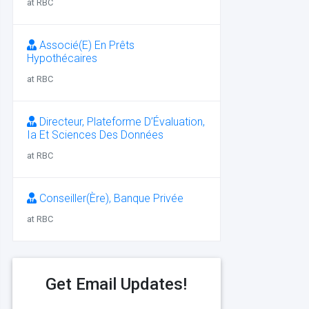
at RBC
Associé(E) En Prêts
Hypothécaires
at RBC
Directeur, Plateforme D’Évaluation,
Ia Et Sciences Des Données
at RBC
Conseiller(Ère), Banque Privée
at RBC
Get Email Updates!