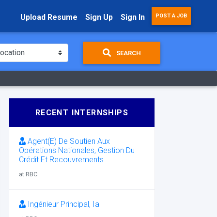
Upload Resume
Sign Up
Sign In
POST A JOB
SEARCH
RECENT INTERNSHIPS
Agent(E) De Soutien Aux
Opérations Nationales, Gestion Du
Crédit Et Recouvrements
at RBC
Ingénieur Principal, Ia