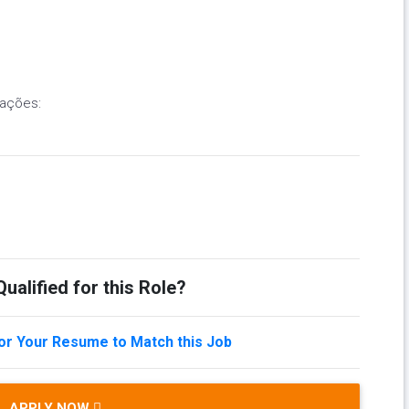
tações:
ualified for this Role?
lor Your Resume to Match this Job
APPLY NOW