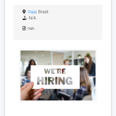
Itajaí
, Brazil
N/A
nan