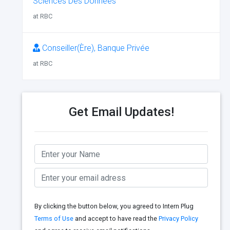
Sciences Des Données
at RBC
Conseiller(Ère), Banque Privée
at RBC
Get Email Updates!
By clicking the button below, you agreed to Intern Plug
Terms of Use
and accept to have read the
Privacy Policy