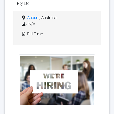
Pty Ltd
Auburn
, Australia
N/A
Full Time