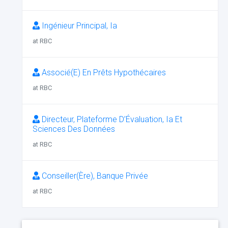
Ingénieur Principal, Ia
at RBC
Associé(E) En Prêts Hypothécaires
at RBC
Directeur, Plateforme D’Évaluation, Ia Et
Sciences Des Données
at RBC
Conseiller(Ère), Banque Privée
at RBC