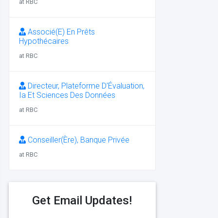
at RBC
Associé(E) En Prêts
Hypothécaires
at RBC
Directeur, Plateforme D’Évaluation,
Ia Et Sciences Des Données
at RBC
Conseiller(Ère), Banque Privée
at RBC
Get Email Updates!