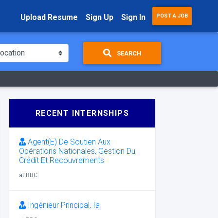
Upload Resume
Sign Up
Sign In
POST A JOB
SEARCH
RECENT INTERNSHIPS
Agent(E) De Soutien Aux
Opérations Nationales, Gestion Du
Crédit Et Recouvrements
at RBC
Ingénieur Principal, Ia