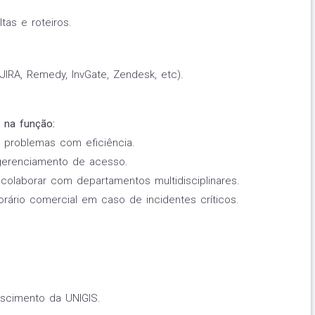
tas e roteiros.
IRA, Remedy, InvGate, Zendesk, etc).
r na função:
r problemas com eficiência.
gerenciamento de acesso.
colaborar com departamentos multidisciplinares.
orário comercial em caso de incidentes críticos.
escimento da UNIGIS.